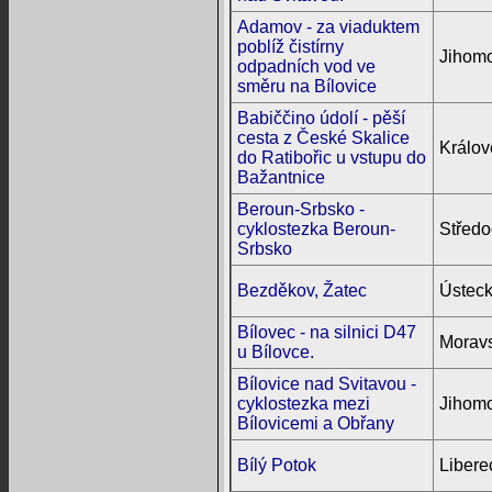
Adamov - za viaduktem
poblíž čistírny
Jihomo
odpadních vod ve
směru na Bílovice
Babiččino údolí - pěší
cesta z České Skalice
Králov
do Ratibořic u vstupu do
Bažantnice
Beroun-Srbsko -
cyklostezka Beroun-
Středo
Srbsko
Bezděkov, Žatec
Ústeck
Bílovec - na silnici D47
Moravs
u Bílovce.
Bílovice nad Svitavou -
cyklostezka mezi
Jihomo
Bílovicemi a Obřany
Bílý Potok
Libere