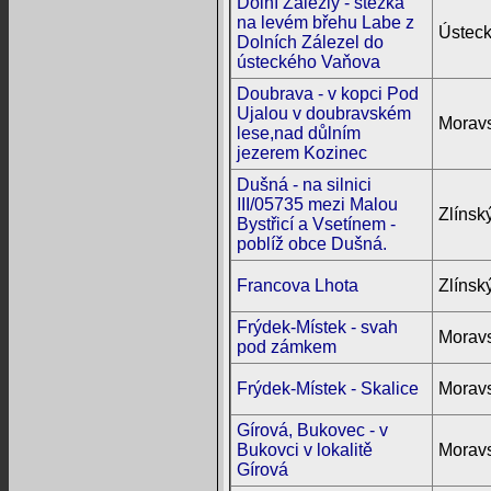
Dolní Zálezly - stezka
na levém břehu Labe z
Ústeck
Dolních Zálezel do
ústeckého Vaňova
Doubrava - v kopci Pod
Ujalou v doubravském
Moravs
lese,nad důlním
jezerem Kozinec
Dušná - na silnici
III/05735 mezi Malou
Zlínský
Bystřicí a Vsetínem -
poblíž obce Dušná.
Francova Lhota
Zlínský
Frýdek-Místek - svah
Moravs
pod zámkem
Frýdek-Místek - Skalice
Moravs
Gírová, Bukovec - v
Bukovci v lokalitě
Moravs
Gírová