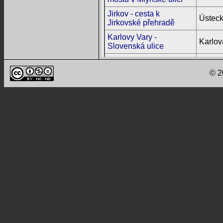
Jirkov - cesta k
Ústeck
Jirkovské přehradě
Karlovy Vary -
Karlov
Slovenská ulice
Karlovy Vary - Kyselka
Karlov
© 2
Karolinka
Zlínský
Kerhartice
Pardub
Klokočí
Libere
Kopřivnice-Lubina -
mezi tamní hasičárnou a
Moravs
odbočkou na
Větřkovickou přehradu
Košťálov, Semily -
Libere
Košťálov
Kraslice na Sokolovsku