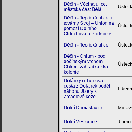
Děčín - Včelná ulice,
Ústeck
městská část Bělá
Děčín - Teplická ulice, u
továrny Stroj – Union na
Ústeck
pomezí Dolního
Oldřichova a Podmokel
Děčín - Teplická ulice
Ústeck
Děčín - Chlum - pod
děčínským vrchem
Ústeck
Chlum, zahrádkářská
kolonie
Dolánky u Turnova -
cesta z Dolánek podél
Libere
náhonu Jizery k
Zrcadlové koze
Dolní Domaslavice
Moravs
Dolní Věstonice
Jihomo