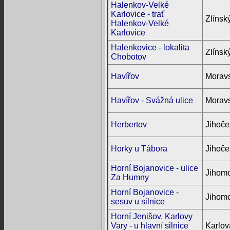
Halenkov-Velké
Karlovice - trať
Zlínský
Halenkov-Velké
Karlovice
Halenkovice - lokalita
Zlínský
Chobotov
Havířov
Moravs
Havířov - Svážná ulice
Moravs
Herbertov
Jihoče
Horky u Tábora
Jihoče
Horní Bojanovice - ulice
Jihomo
Za Humny
Horní Bojanovice -
Jihomo
sesuv u silnice
Horní Jenišov, Karlovy
Vary - u hlavní silnice
Karlov