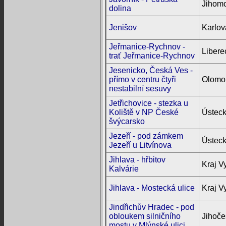
Jihomo
dolina
Jenišov
Karlov
Jeřmanice-Rychnov -
Libere
trať Jeřmanice-Rychnov
Jesenicko, Česká Ves -
přímo v centru čtyři
Olomou
nestabilní sesuvy
Jetřichovice - stezka u
Koliště v NP České
Ústeck
švýcarsko
Jezeří - pod zámkem
Ústeck
Jezeří u Litvínova
Jihlava - hřbitov
Kraj V
Kalvárie
Jihlava - Mostecká ulice
Kraj V
Jindřichův Hradec - pod
obloukem silničního
Jihoče
mostu v Mlýnské ulici