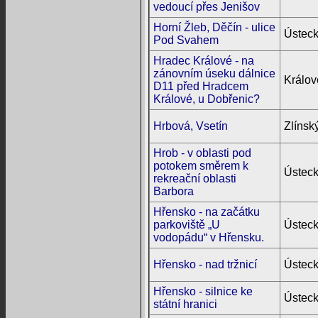
vedoucí přes Jenišov
Horní Žleb, Děčín - ulice
Ústeck
Pod Svahem
Hradec Králové - na
zánovním úseku dálnice
Králov
D11 před Hradcem
Králové, u Dobřenic?
Hrbová, Vsetín
Zlínský
Hrob - v oblasti pod
potokem směrem k
Ústeck
rekreační oblasti
Barbora
Hřensko - na začátku
parkoviště „U
Ústeck
vodopádu“ v Hřensku.
Hřensko - nad tržnicí
Ústeck
Hřensko - silnice ke
Ústeck
státní hranici