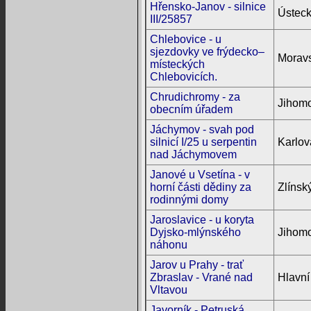
Hřensko-Janov - silnice
Ústeck
III/25857
Chlebovice - u
sjezdovky ve frýdecko–
Moravs
místeckých
Chlebovicích.
Chrudichromy - za
Jihomo
obecním úřadem
Jáchymov - svah pod
silnicí I/25 u serpentin
Karlov
nad Jáchymovem
Janové u Vsetína - v
horní části dědiny za
Zlínský
rodinnými domy
Jaroslavice - u koryta
Dyjsko-mlýnského
Jihomo
náhonu
Jarov u Prahy - trať
Zbraslav - Vrané nad
Hlavní
Vltavou
Javorník - Petruská