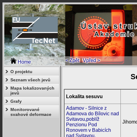
< Zpět
|
Vpřed >
Home
O projektu
S
Seznam všech jevů
Mapa lokalizovaných
jevů
Lokalita sesuvu
Grafy
Adamov - Silnice z
Monitorované
Adamova do Bílovic nad
svahové deformace
Svitavou,poblíž
Jihomo
Penzionu Pod
Ronovem v Babicích
nad Svitavou.