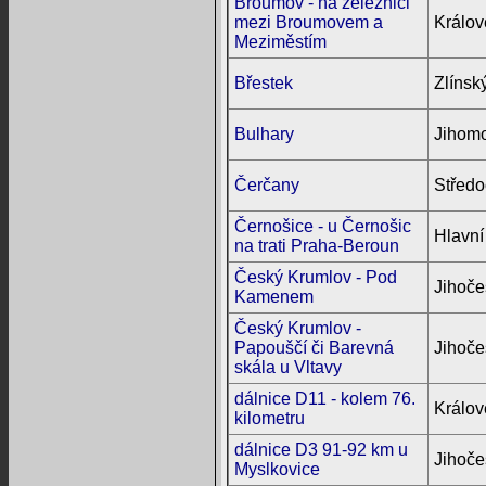
Broumov - na železnici
mezi Broumovem a
Králov
Meziměstím
Břestek
Zlínský
Bulhary
Jihomo
Čerčany
Středo
Černošice - u Černošic
Hlavní
na trati Praha-Beroun
Český Krumlov - Pod
Jihoče
Kamenem
Český Krumlov -
Papouščí či Barevná
Jihoče
skála u Vltavy
dálnice D11 - kolem 76.
Králov
kilometru
dálnice D3 91-92 km u
Jihoče
Myslkovice