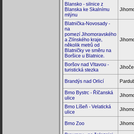
Blansko - silnice z
Blanska ke Skalnímu
Jihomo
mlýnu
Blatnička-Novosady -
na
pomezí Jihomoravského
a Zlínského kraje,
Jihomo
několik metrů od
Blatničky ve směru na
Boršice u Blatnice.
Boršov nad Vltavou -
Jihoče
turistická stezka
Brandýs nad Orlicí
Pardub
Brno Bystrc - Říčanská
Jihomo
ulice
Brno Líšeň - Velatická
Jihomo
ulice
Brno Zoo
Jihomo