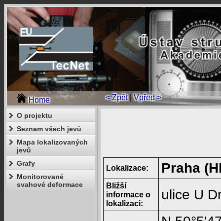
< Zpět
|
Vpřed >
Home
O projektu
Seznam všech jevů
Mapa lokalizovaných
jevů
Grafy
Praha (H
Lokalizace:
Monitorované
svahové deformace
Bližší
ulice U D
informace o
lokalizaci: