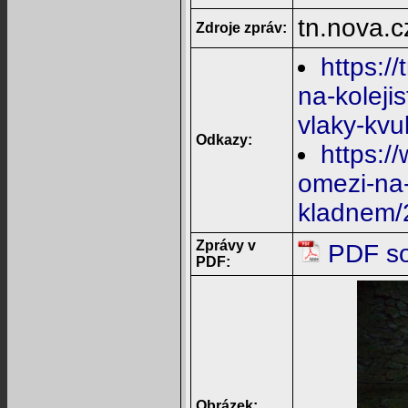
tn.nova.c
Zdroje zpráv:
https:/
na-koleji
vlaky-kvu
Odkazy:
https:/
omezi-na-
kladnem
Zprávy v
PDF so
PDF:
Obrázek: