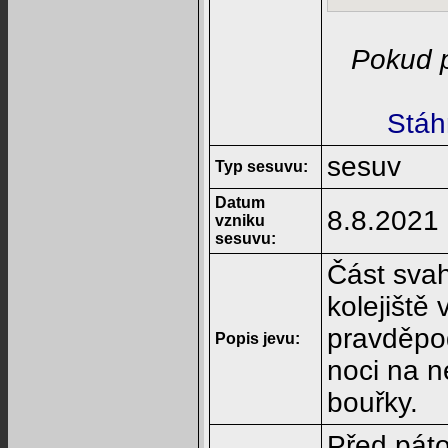
Pokud p
Stáh
sesuv
Typ sesuvu:
Datum
8.8.2021
vzniku
sesuvu:
Část svah
kolejiště 
pravděpo
Popis jevu:
noci na n
bouřky.
Před páto