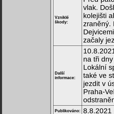
vlak. Doš
kolejišti
Vzniklé
škody:
zraněný. 
Dejvicem
začaly je
10.8.2021
na tři dn
Lokální s
Další
také ve s
informace:
jezdit v 
Praha-Ve
odstraněn
8.8.2021
Publikováno: