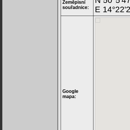
N 50°5'47
Zeměpisní
souřadnice:
E 14°22'2
Google
mapa: