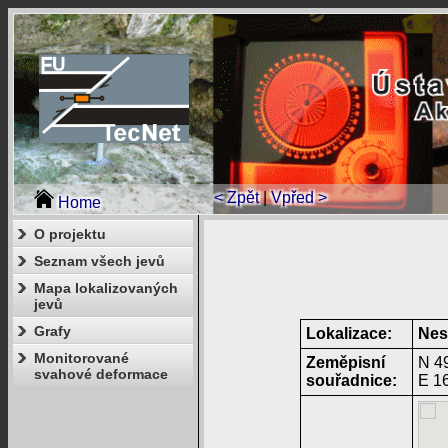
< Zpět
|
Vpřed >
Home
O projektu
Seznam všech jevů
Mapa lokalizovaných
jevů
Grafy
Lokalizace:
Nes
Monitorované
Zeměpisní
N 49
svahové deformace
souřadnice:
E 16