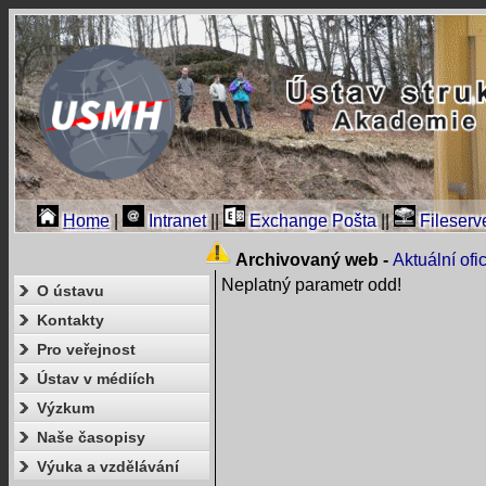
Home
|
Intranet
||
Exchange Pošta
||
Fileserv
Archivovaný web -
Aktuální of
Neplatný parametr odd!
O ústavu
Kontakty
Pro veřejnost
Ústav v médiích
Výzkum
Naše časopisy
Výuka a vzdělávání