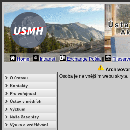
Home
|
Intranet
||
Exchange Pošta
||
Fileserv
Archivova
Osoba je na vnějším webu skryta.
O ústavu
Kontakty
Pro veřejnost
Ústav v médiích
Výzkum
Naše časopisy
Výuka a vzdělávání