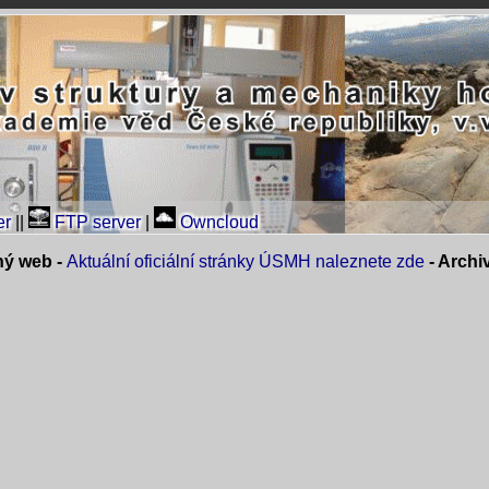
er
||
FTP server
|
Owncloud
ný web -
Aktuální oficiální stránky ÚSMH naleznete zde
- Arch