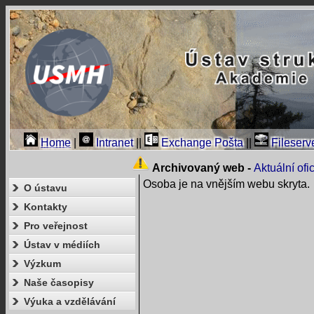
Home
|
Intranet
||
Exchange Pošta
||
Fileserv
Archivovaný web -
Aktuální of
Osoba je na vnějším webu skryta.
O ústavu
Kontakty
Pro veřejnost
Ústav v médiích
Výzkum
Naše časopisy
Výuka a vzdělávání