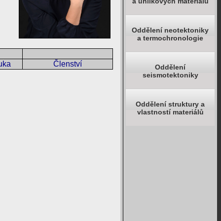
a uhlíkových materiálů
Oddělení neotektoniky
a termochronologie
uka
Členství
Oddělení
seismotektoniky
Oddělení struktury a
vlastností materiálů