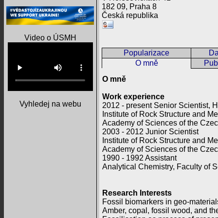
182 09, Praha 8
Česká republika
Video o ÚSMH
Popularizace
Da
O mně
Publ
O mně
Work experience
Vyhledej na webu
2012 - present Senior Scientist,
Institute of Rock Structure and M
Academy of Sciences of the Cze
2003 - 2012 Junior Scientist
Institute of Rock Structure and M
Academy of Sciences of the Cze
1990 - 1992 Assistant
Analytical Chemistry, Faculty of 
Research Interests
Fossil biomarkers in geo-material
Amber, copal, fossil wood, and the