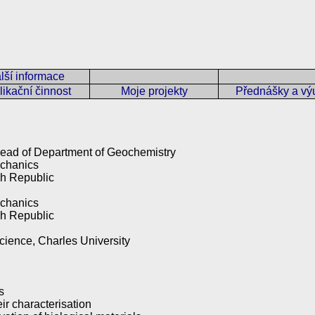
lší informace
ikační činnost
Moje projekty
Přednášky a vý
 Head of Department of Geochemistry
echanics
ch Republic
echanics
ch Republic
Science, Charles University
s
ir characterisation