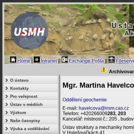
Home
|
Intranet
||
Exchange Pošta
||
Fileserv
Archivova
O ústavu
Mgr. Martina Havelco
Kontakty
Pro veřejnost
Oddělení geochemie
Ústav v médiích
E-mail:
havelcova@irsm.cas.cz
Výzkum
Telefon: +420266009
283, 203
Kancelář: místnost č.: 205 , budova
Naše časopisy
Ústav struktury a mechaniky horni
Výuka a vzdělávání
V Holešovičkách 41