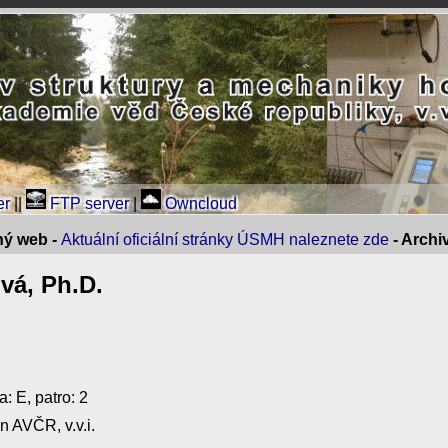
er
||
FTP server
|
Owncloud
ný web -
Aktuální oficiální stránky ÚSMH naleznete zde
- Arch
vá, Ph.D.
: E, patro: 2
n AVČR, v.v.i.