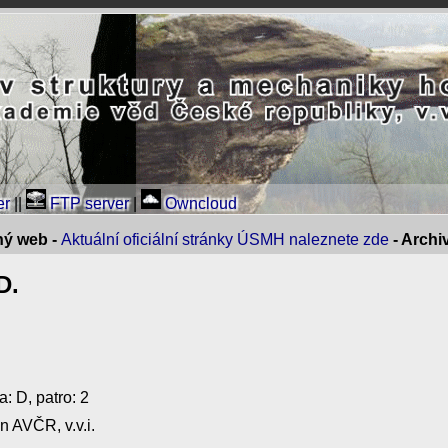
er
||
FTP server
|
Owncloud
ný web -
Aktuální oficiální stránky ÚSMH naleznete zde
- Arch
D.
a: D, patro: 2
n AVČR, v.v.i.