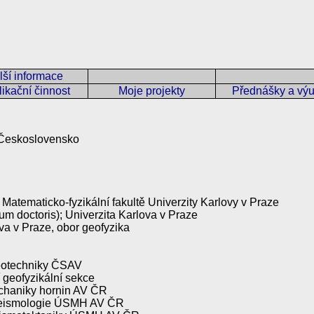
lší informace
ikační činnost
Moje projekty
Přednášky a vý
 Československo
Matematicko-fyzikální fakultě Univerzity Karlovy v Praze
um doctoris); Univerzita Karlova v Praze
ova v Praze, obor geofyzika
geotechniky ČSAV
 geofyzikální sekce
echaniky hornin AV ČR
 seismologie ÚSMH AV ČR