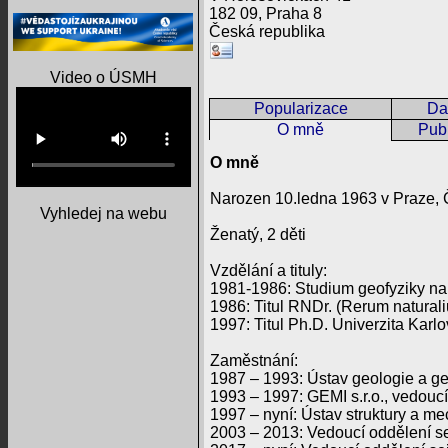
182 09, Praha 8
Česká republika
Video o ÚSMH
Popularizace
Da
O mně
Publ
O mně
Narozen 10.ledna 1963 v Praze,
Vyhledej na webu
Ženatý, 2 děti
Vzdělání a tituly:
1981-1986: Studium geofyziky na 
1986: Titul RNDr. (Rerum naturali
1997: Titul Ph.D. Univerzita Karl
Zaměstnání:
1987 – 1993: Ústav geologie a 
1993 – 1997: GEMI s.r.o., vedoucí
1997 – nyní: Ústav struktury a m
2003 – 2013: Vedoucí oddělení