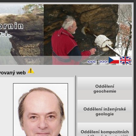
<<<
|
>>>
ivovaný web
Oddělení
geochemie
Oddělení inženýrské
geologie
Oddělení kompozitních