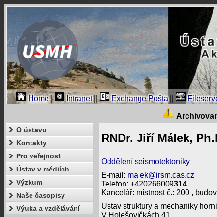
Home
|
Intranet
||
Exchange Pošta
||
Fileserv
Archivova
O ústavu
RNDr. Jiří Málek, Ph.
Kontakty
Pro veřejnost
Oddělení seismotektoniky
Ústav v médiích
E-mail:
malek@irsm.cas.cz
Výzkum
Telefon: +420266009
314
Kancelář: místnost č.: 200 , budov
Naše časopisy
Ústav struktury a mechaniky horni
Výuka a vzdělávání
V Holešovičkách 41