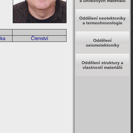
a uhlíkových materiálů
Oddělení neotektoniky
a termochronologie
uka
Členství
Oddělení
seismotektoniky
Oddělení struktury a
vlastností materiálů