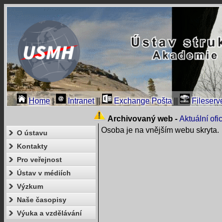
Home
|
Intranet
||
Exchange Pošta
||
Fileserv
Archivovaný web -
Aktuální of
Osoba je na vnějším webu skryta.
O ústavu
Kontakty
Pro veřejnost
Ústav v médiích
Výzkum
Naše časopisy
Výuka a vzdělávání