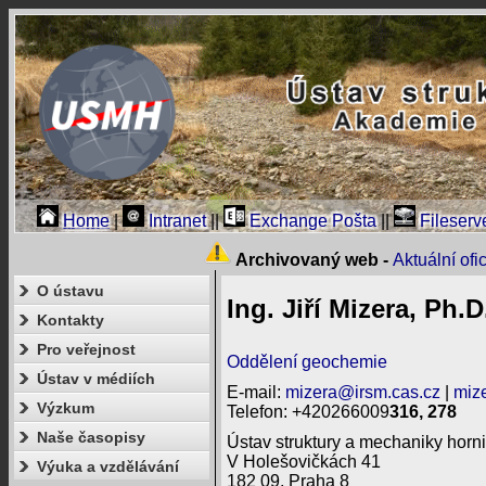
Home
|
Intranet
||
Exchange Pošta
||
Fileserv
Archivovaný web -
Aktuální of
O ústavu
Ing. Jiří Mizera, Ph.D
Kontakty
Pro veřejnost
Oddělení geochemie
Ústav v médiích
E-mail:
mizera@irsm.cas.cz
|
miz
Výzkum
Telefon: +420266009
316, 278
Naše časopisy
Ústav struktury a mechaniky horni
V Holešovičkách 41
Výuka a vzdělávání
182 09, Praha 8