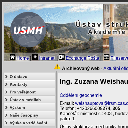
Home
|
Intranet
||
Exchange Pošta
||
Fileserv
Archivovaný web -
Aktuální of
O ústavu
Ing. Zuzana Weishau
Kontakty
Pro veřejnost
Oddělení geochemie
Ústav v médiích
E-mail:
weishauptova@irsm.cas.
Výzkum
Telefon: +420266009
274, 305
Kancelář: místnost č.: 403 , budova
Naše časopisy
patro: 1
Výuka a vzdělávání
Ústav struktury a mechaniky horni