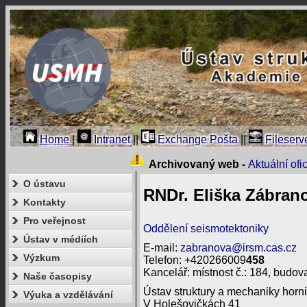
Home
|
Intranet
||
Exchange Pošta
||
Fileserv
Archivovaný web -
Aktuální of
O ústavu
RNDr. Eliška Zábrano
Kontakty
Pro veřejnost
Oddělení seismotektoniky
Ústav v médiích
E-mail:
zabranova@irsm.cas.cz
Výzkum
Telefon: +420266009
458
Kancelář: místnost č.: 184, budova
Naše časopisy
Ústav struktury a mechaniky horni
Výuka a vzdělávání
V Holešovičkách 41