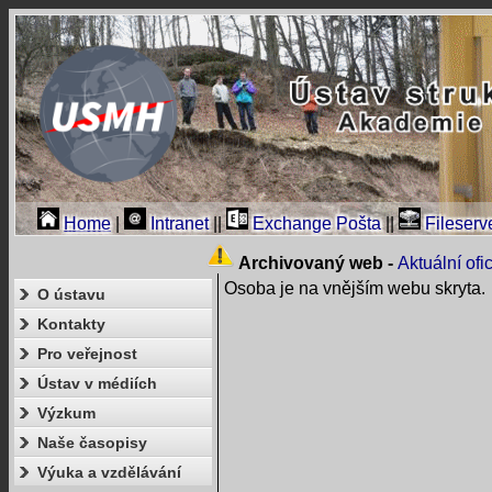
Home
|
Intranet
||
Exchange Pošta
||
Fileserv
Archivovaný web -
Aktuální of
Osoba je na vnějším webu skryta.
O ústavu
Kontakty
Pro veřejnost
Ústav v médiích
Výzkum
Naše časopisy
Výuka a vzdělávání