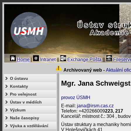
Home
|
Intranet
||
Exchange Pošta
||
Fileserv
Archivovaný web -
Aktuální of
O ústavu
Mgr. Jana Schweigsti
Kontakty
Pro veřejnost
provoz ÚSMH
Ústav v médiích
E-mail:
jana@irsm.cas.cz
Výzkum
Telefon: +420266009
223, 217
Kancelář: místnost č.: 304 , budov
Naše časopisy
Ústav struktury a mechaniky horni
Výuka a vzdělávání
V Holešovičkách 41