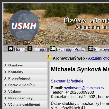
Home
|
Intranet
||
Exchange Pošta
||
Fileserv
Archivovaný web -
Aktuální of
O ústavu
Michaela Synková M
Kontakty
Pro veřejnost
Sekretariát ředitele
Ústav v médiích
E-mail:
synkovam@irsm.cas.cz
Výzkum
Telefon: +420266009
303
Kancelář: místnost č.: 502 , budov
Naše časopisy
Ústav struktury a mechaniky horni
Výuka a vzdělávání
V Holešovičkách 41