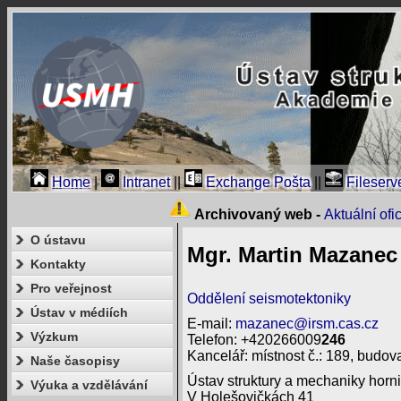
Home
|
Intranet
||
Exchange Pošta
||
Fileserv
Archivovaný web -
Aktuální of
O ústavu
Mgr. Martin Mazanec
Kontakty
Pro veřejnost
Oddělení seismotektoniky
Ústav v médiích
E-mail:
mazanec@irsm.cas.cz
Výzkum
Telefon: +420266009
246
Kancelář: místnost č.: 189, budova
Naše časopisy
Ústav struktury a mechaniky horni
Výuka a vzdělávání
V Holešovičkách 41