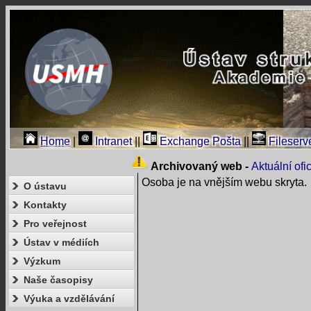
Home
|
Intranet
||
Exchange Pošta
||
Fileserv
Archivovaný web -
Aktuální of
Osoba je na vnějším webu skryta.
O ústavu
Kontakty
Pro veřejnost
Ústav v médiích
Výzkum
Naše časopisy
Výuka a vzdělávání