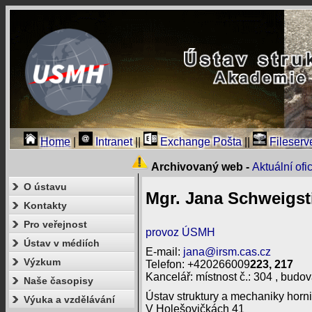
Home
|
Intranet
||
Exchange Pošta
||
Fileserv
Archivovaný web -
Aktuální of
O ústavu
Mgr. Jana Schweigsti
Kontakty
Pro veřejnost
provoz ÚSMH
Ústav v médiích
E-mail:
jana@irsm.cas.cz
Výzkum
Telefon: +420266009
223, 217
Kancelář: místnost č.: 304 , budov
Naše časopisy
Ústav struktury a mechaniky horni
Výuka a vzdělávání
V Holešovičkách 41