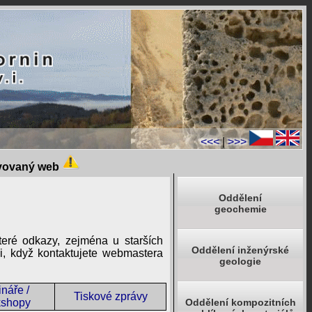
<<<
|
>>>
ivovaný web
Oddělení
geochemie
eré odkazy, zejména u starších
Oddělení inženýrské
di, když kontaktujete webmastera
geologie
náře /
Tiskové zprávy
shopy
Oddělení kompozitních