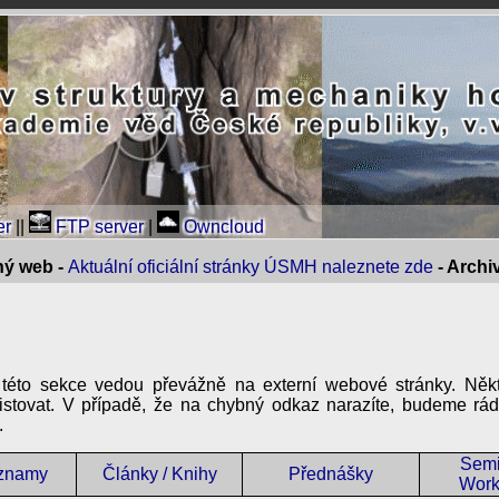
er
||
FTP server
|
Owncloud
ný web -
Aktuální oficiální stránky ÚSMH naleznete zde
- Arch
 této sekce vedou převážně na externí webové stránky. Někt
xistovat. V případě, že na chybný odkaz narazíte, budeme rá
.
Semi
znamy
Články / Knihy
Přednášky
Work