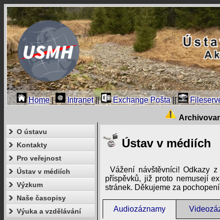
Home
|
Intranet
||
Exchange Pošta
||
Fileserv
Archivova
O ústavu
Ústav v médiích
Kontakty
Pro veřejnost
Vážení návštěvníci! Odkazy z
Ústav v médiích
příspěvků, již proto nemusejí e
Výzkum
stránek. Děkujeme za pochopení
Naše časopisy
Audiozáznamy
Videozá
Výuka a vzdělávání