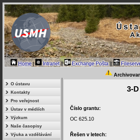
Home
|
Intranet
||
Exchange Pošta
||
Fileserv
Archivova
O ústavu
3-D
Kontakty
Pro veřejnost
Číslo grantu:
Ústav v médiích
Výzkum
OC 625.10
Naše časopisy
Výuka a vzdělávání
Řešen v letech: