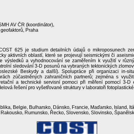
ÚSMH AV ČR (koordinátor),
 geofaktorů, Praha
COST 625 je studium detailních údajů o mikroposunech z
ky aktivních oblastí, které se projevují seismickými či aseism
tace výsledků a vyhodnocování se zaměřením k využití v růz
ontrolní sledování 3-D posunů na vybraných tektonických zlomov
slezské Beskydy a další). Spolupráce při organizaci in-sit
urách zúčastněných zahraničních partnerů; zejména s využit
etační a technické servisní pomoci při měření pomocí 3-D
lová řešení pro vyšetřované struktury v laboratoři fotoplastic
blika, Belgie, Bulharsko, Dánsko, Francie, Maďarsko, Island, Itá
 Rakousko, Rumunsko, Řecko, Slovensko, Slovinsko, Španělsk