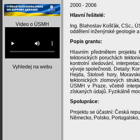
2000 - 2006
Hlavní řešitelé:
Video o ÚSMH
Ing. Blahoslav Košťák, CSc., 
oddělení inženýrské geologie a
Popis grantu:
Hlavním předmětem projektu 
tektonických poruchách tektonic
kontrolní sledování, interpre
Vyhledej na webu
vývoje společnosti. Detaily: K
Hejda, Stolové hory, Moravsko
tektonických zlomových strukt
ÚSMH v Praze, včetně interpr
získaných údajů. Fyzikálně mode
Spolupráce:
Projektu se účastní: Česká repu
Německo, Polsko, Portugalsko,