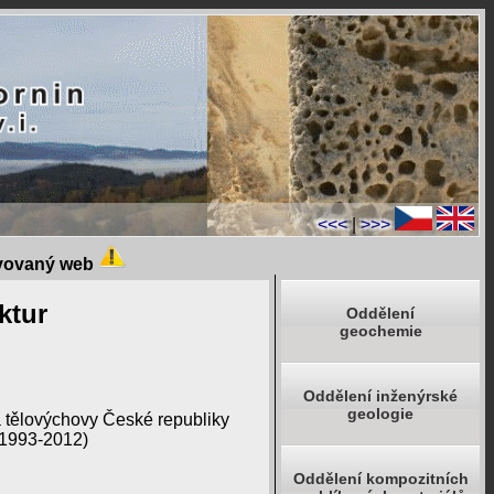
<<<
|
>>>
ivovaný web
ktur
Oddělení
geochemie
Oddělení inženýrské
geologie
a tělovýchovy České republiky
1993-2012)
Oddělení kompozitních