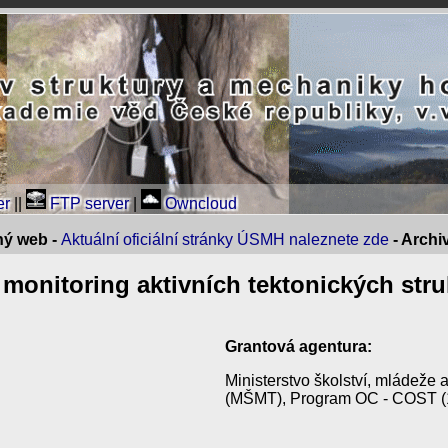
er
||
FTP server
|
Owncloud
ný web -
Aktuální oficiální stránky ÚSMH naleznete zde
- Arch
 monitoring aktivních tektonických stru
Grantová agentura:
Ministerstvo školství, mládeže 
(MŠMT), Program OC - COST (