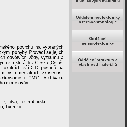
a uhlíkových materiálů
Oddělení neotektoniky
a termochronologie
Oddělení
seismotektoniky
emského povrchu na vybraných
ickými pohyby. Provádí se jejich
ných odvětvích vědy, výzkumu a
Oddělení struktury a
ých strukturách v Česku (Ostaš,
vlastností materiálů
u lokálních sítí 3-D posunů na
ím instrumentálních zkušeností
 extensometru TM71. Archivace
kého modelování.
lie, Litva, Lucembursko,
o, Turecko.