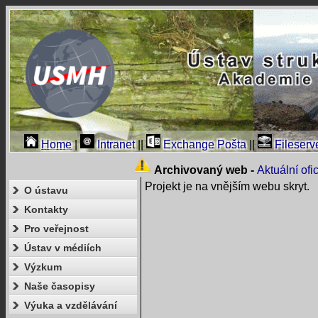
Home
|
Intranet
||
Exchange Pošta
||
Fileserv
Archivovaný web -
Aktuální of
Projekt je na vnějším webu skryt.
O ústavu
Kontakty
Pro veřejnost
Ústav v médiích
Výzkum
Naše časopisy
Výuka a vzdělávání