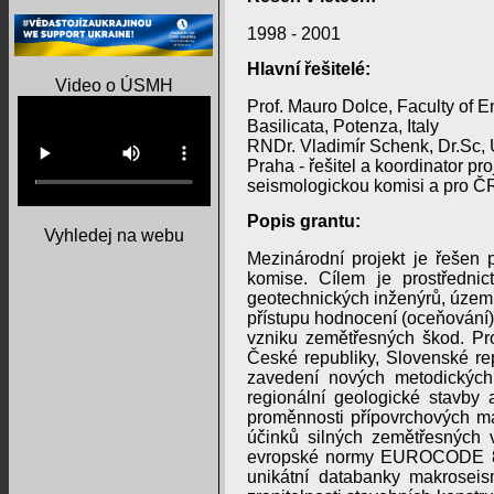
1998 - 2001
Hlavní řešitelé:
Video o ÚSMH
Prof. Mauro Dolce, Faculty of En
Basilicata, Potenza, Italy
RNDr. Vladimír Schenk, Dr.Sc,
Praha - řešitel a koordinator p
seismologickou komisi a pro Č
Popis grantu:
Vyhledej na webu
Mezinárodní projekt je řešen
komise. Cílem je prostřednic
geotechnických inženýrů, územní
přístupu hodnocení (oceňování) 
vzniku zemětřesných škod. Pro
České republiky, Slovenské re
zavedení nových metodických 
regionální geologické stavby a 
proměnnosti přípovrchových má
účinků silných zemětřesných v
evropské normy EUROCODE 8, tý
unikátní databanky makroseis