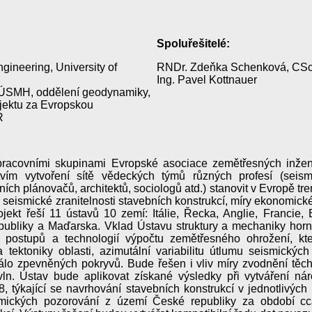
Spoluřešitelé:
gineering, University of
RNDr. Zdeňka Schenková, CSc
Ing. Pavel Kottnauer
 ÚSMH, oddělení geodynamiky,
rojektu za Evropskou
R
 pracovními skupinami Evropské asociace zemětřesných inže
tvím vytvoření sítě vědeckých týmů různých profesí (seis
ch plánovačů, architektů, sociologů atd.) stanovit v Evropě tre
seismické zranitelnosti stavebních konstrukcí, míry ekonomickéh
jekt řeší 11 ústavů 10 zemí: Itálie, Řecka, Anglie, Francie,
publiky a Maďarska. Vklad Ústavu struktury a mechaniky hor
postupů a technologií výpočtu zemětřesného ohrožení, kter
tektoniky oblasti, azimutální variabilitu útlumu seismických v
lo zpevněných pokryvů. Bude řešen i vliv míry zvodnění těch
ln. Ústav bude aplikovat získané výsledky při vytváření ná
kající se navrhování stavebních konstrukcí v jednotlivých 
mických pozorování z území České republiky za období cca