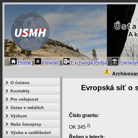
Home
|
Intranet
||
Exchange Pošta
||
Fileserv
Archivova
O ústavu
Evropská síť o 
Kontakty
Pro veřejnost
Ústav v médiích
Číslo grantu:
Výzkum
Naše časopisy
2)
OK 345
Výuka a vzdělávání
Řešen v letech: