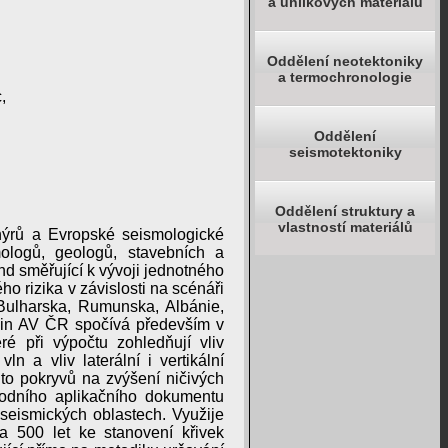
a uhlíkových materiálů
Oddělení neotektoniky
a termochronologie
,
Oddělení
seismotektoniky
Oddělení struktury a
vlastností materiálů
nýrů a Evropské seismologické
mologů, geologů, stavebních a
nd směřující k vývoji jednotného
o rizika v závislosti na scénáři
 Bulharska, Rumunska, Albánie,
nin AV ČR spočívá především v
é při výpočtu zohledňují vliv
ln a vliv laterální i vertikální
to pokryvů na zvýšení ničivých
rodního aplikačního dokumentu
seismických oblastech. Využije
 500 let ke stanovení křivek