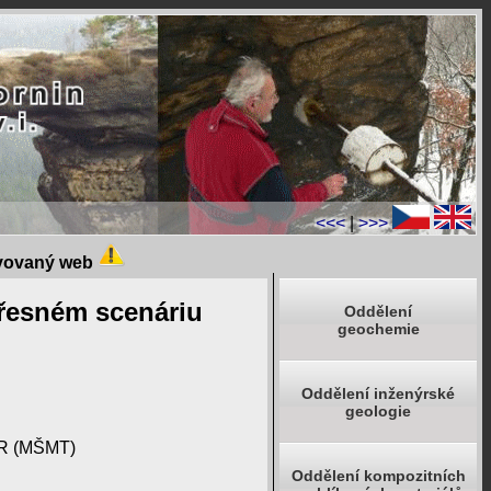
<<<
|
>>>
ivovaný web
třesném scenáriu
Oddělení
geochemie
Oddělení inženýrské
geologie
 ČR (MŠMT)
Oddělení kompozitních