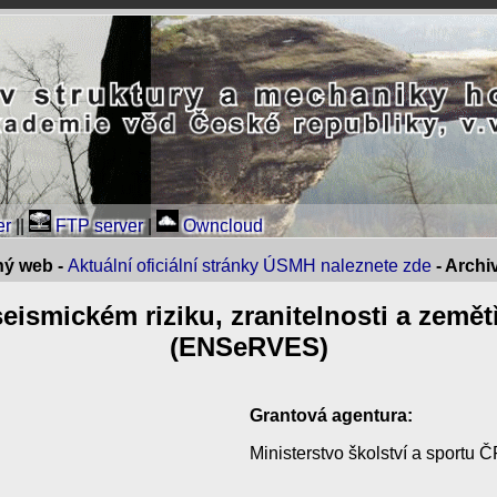
er
||
FTP server
|
Owncloud
ný web -
Aktuální oficiální stránky ÚSMH naleznete zde
- Arch
seismickém riziku, zranitelnosti a země
(ENSeRVES)
Grantová agentura:
Ministerstvo školství a sportu