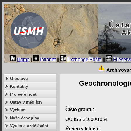
Home
|
Intranet
||
Exchange Pošta
||
Fileserv
Archivova
O ústavu
Geochronologie
Kontakty
Pro veřejnost
Ústav v médiích
Číslo grantu:
Výzkum
Naše časopisy
OU IGS 31600/1054
Výuka a vzdělávání
Řešen v letech: