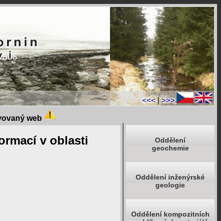
<<<
|
>>>
ivovaný web
rmací v oblasti
Oddělení
geochemie
Oddělení inženýrské
geologie
Oddělení kompozitních