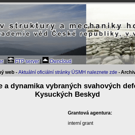
er
||
FTP server
|
Owncloud
ný web -
Aktuální oficiální stránky ÚSMH naleznete zde
- Arch
 a dynamika vybraných svahových defo
Kysuckých Beskyd
Grantová agentura:
interní grant