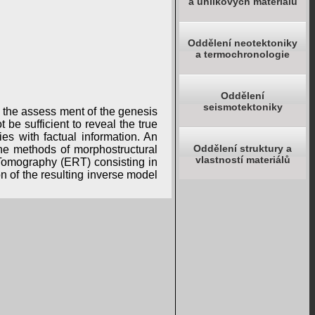
a uhlíkových materiálů
Oddělení neotektoniky
a termochronologie
Oddělení
seismotektoniky
y the assess ment of the genesis
 be sufficient to reveal the true
ies with factual information. An
Oddělení struktury a
the methods of morphostructural
vlastností materiálů
 Tomography (ERT) consisting in
on of the resulting inverse model