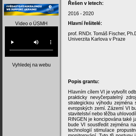
Řešen v letech:
2016 - 2020
Hlavní řešitelé:
Video o ÚSMH
prof. RNDr. Tomáš Fischer, Ph.
Univerzita Karlova v Praze
Vyhledej na webu
Popis grantu:
Hlavním cílem VI je vytvořit od
prakticky nevyčerpatelný zdr
strategickou výhodu zejména s
evropských zemí. Zázemí VI b
stavitelství nebo těžba uhlovodí
RINGEN je koncipována také jak
bude VI soustředit zejména na 
technologií stimulace propust
monitorování. Tyto tři postupy