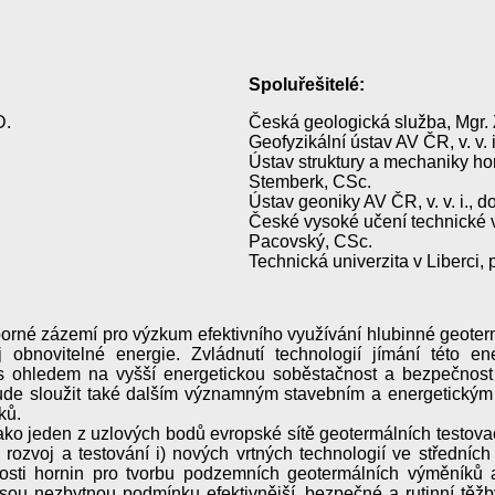
Spoluřešitelé:
D.
Česká geologická služba, Mgr.
Geofyzikální ústav AV ČR, v. v.
Ústav struktury a mechaniky horn
Stemberk, CSc.
Ústav geoniky AV ČR, v. v. i., do
České vysoké učení technické v 
Pacovský, CSc.
Technická univerzita v Liberci, p
borné zázemí pro výzkum efektivního využívání hlubinné geoterm
oj obnovitelné energie. Zvládnutí technologií jímání této 
 ohledem na vyšší energetickou soběstačnost a bezpečnost Č
ude sloužit také dalším významným stavebním a energetickým
ků.
o jeden z uzlových bodů evropské sítě geotermálních testovacíc
rozvoj a testování i) nových vrtných technologií ve středních 
nosti hornin pro tvorbu podzemních geotermálních výměníků a 
 jsou nezbytnou podmínku efektivnější, bezpečné a rutinní těžb