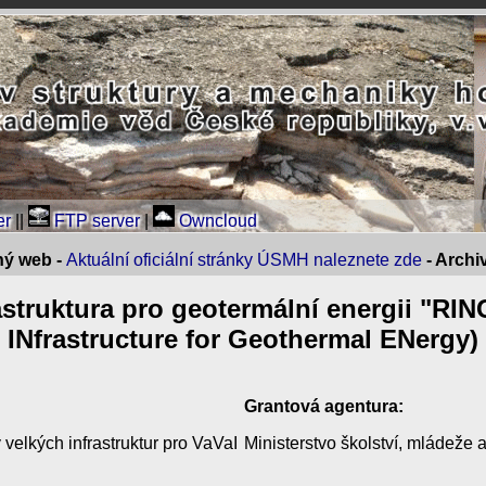
er
||
FTP server
|
Owncloud
ný web -
Aktuální oficiální stránky ÚSMH naleznete zde
- Arch
struktura pro geotermální energii "RI
INfrastructure for Geothermal ENergy)
Grantová agentura:
velkých infrastruktur pro VaVaI
Ministerstvo školství, mládeže