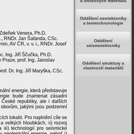
a uhlíkových materiálů
Oddělení neotektoniky
a termochronologie
 Zdeňek Venera, Ph.D.
 i., RNDr. Jan Šafanda, CSc.
Oddělení
in, AV ČR, v. v. i., RNDr. Josef
seismotektoniky
c. Ing. Jiří Ščučka, Ph.D.
Praze, prof. Ing. Jaroslav
Oddělení struktury a
vlastností materiálů
rof. Dr. Ing. Jiří Maryška, CSc.
ální energie, která představuje
energie bude znamenat zásadní
eské republiky, ale i dalších
 oborům, jakými jsou podzemní
h lokalit. Pro naplnění cíle se
a velkých hloubkách, ii) rozvoj
iii) technologií pro seismické
y geotermální energie, neboť i)