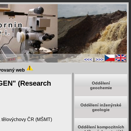
<<<
|
>>>
ivovaný web
NGEN" (Research
Oddělení
geochemie
Oddělení inženýrské
geologie
 a tělovýchovy ČR (MŠMT)
Oddělení kompozitních