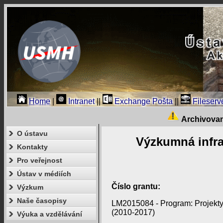
Home
|
Intranet
||
Exchange Pošta
||
Fileserv
Archivova
O ústavu
Výzkumná infra
Kontakty
Pro veřejnost
Ústav v médiích
Číslo grantu:
Výzkum
Naše časopisy
LM2015084 - Program: Projekty 
(2010-2017)
Výuka a vzdělávání