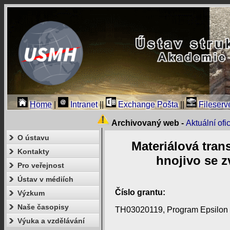
Home
|
Intranet
||
Exchange Pošta
||
Fileserv
Archivovaný web -
Aktuální of
O ústavu
Materiálová tran
Kontakty
hnojivo se 
Pro veřejnost
Ústav v médiích
Číslo grantu:
Výzkum
Naše časopisy
TH03020119, Program Epsilon
Výuka a vzdělávání