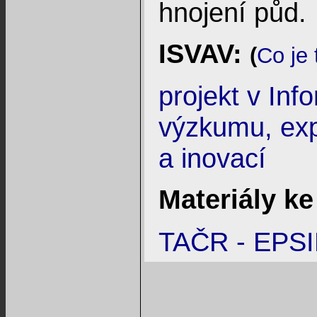
hnojení půd.
ISVAV:
(
Co je 
projekt v In
výzkumu, exp
a inovací
Materiály ke
TAČR - EPSI