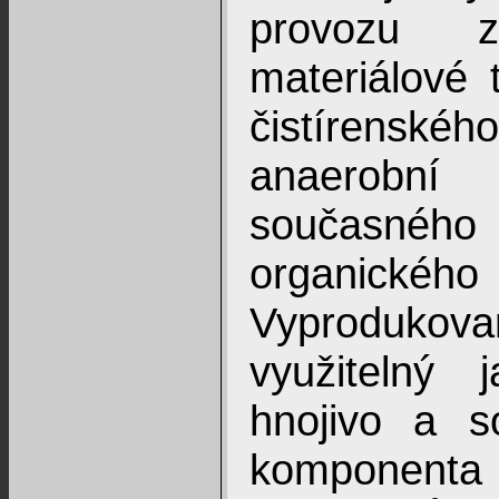
provozu zp
materiálové
čistírenského
anaerobn
současnéh
organick
Vyproduko
využitelný 
hnojivo a s
komponenta 