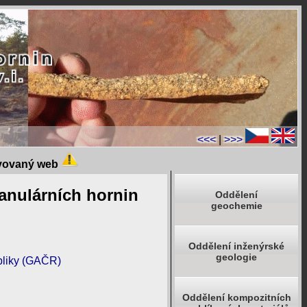
<<<
|
>>>
ivovaný web
ranulárních hornin
Oddělení
geochemie
Oddělení inženýrské
geologie
bliky (GAČR)
Oddělení kompozitních