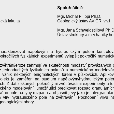
Spoluřešitelé:
Mgr. Michal Filippi Ph.D.
cká fakulta
Geologický ústav AV ČR, v.v.i
Mgr. Jana Schweigstillová Ph.D
Ústav struktury a mechaniky hor
harakterizovat napětovým a hydraulickým polem kontrolov
okročilých fyzikálních experimentů vylepšit pokročilý numeri
větrání/eroze zahrnují ve skutečnosti množství provázaných p
 jednoduchých fyzikálních pokusů a numerického modelování 
i vznik některých enigmatických forem v pískovcích. Aplikova
ojekt je zaměřen na studium napětovým/hydraulickým polem
ách. Z dat získaných pokročilými zvětrávacími experimenty a 
ického modelování, umožňující predikovat rozpad granulárníc
ho pole na typy rozpadu a objasnit jevy jako je intergranulárn
n vliv hydraulického pole na zvětrávání. Pochopení vlivu n
 geologickými obory.