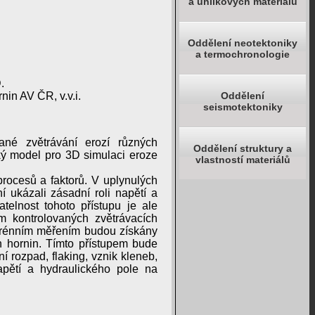
a uhlíkových materiálů
Oddělení neotektoniky
a termochronologie
.
nin AV ČR, v.v.i.
Oddělení
seismotektoniky
ané zvětrávání erozí různých
Oddělení struktury a
cký model pro 3D simulaci eroze
vlastností materiálů
rocesů a faktorů. V uplynulých
ukázali zásadní roli napětí a
telnost tohoto přístupu je ale
 kontrolovaných zvětrávacích
terénním měřením budou získány
h hornin. Tímto přístupem bude
í rozpad, flaking, vznik kleneb,
apětí a hydraulického pole na