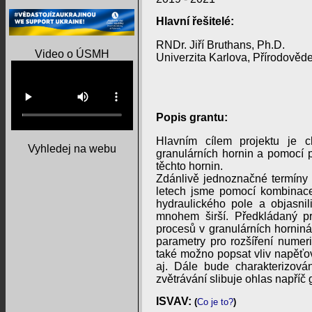
Hlavní řešitelé:
RNDr. Jiří Bruthans, Ph.D.
Video o ÚSMH
Univerzita Karlova, Přírodověde
Popis grantu:
Hlavním cílem projektu je c
Vyhledej na webu
granulárních hornin a pomocí p
těchto hornin.
Zdánlivě jednoznačné termíny z
letech jsme pomocí kombinace
hydraulického pole a objasnil
mnohem širší. Předkládaný pr
procesů v granulárních hornin
parametry pro rozšíření numer
také možno popsat vliv napěťové
aj. Dále bude charakterizová
zvětrávání slibuje ohlas napříč
ISVAV:
(
Co je to?
)