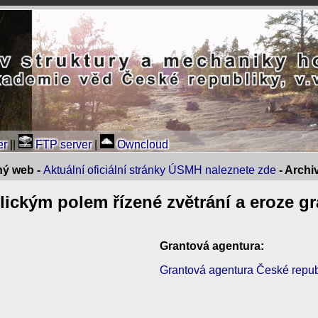
er
||
FTP server
|
Owncloud
ný web -
Aktuální oficiální stránky ÚSMH naleznete zde
- Arch
ickým polem řízené zvětrání a eroze g
Grantová agentura:
Grantová agentura České repu