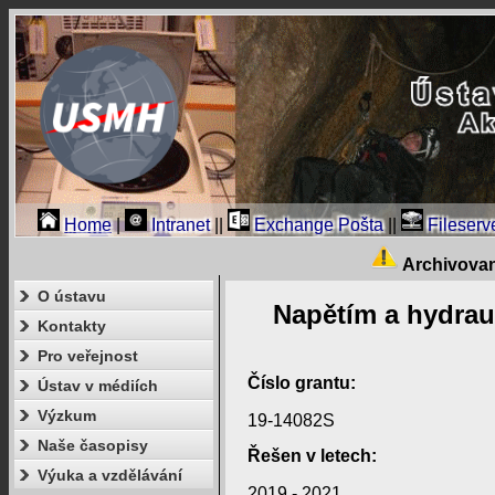
Home
|
Intranet
||
Exchange Pošta
||
Fileserv
Archivova
O ústavu
Napětím a hydraul
Kontakty
Pro veřejnost
Číslo grantu:
Ústav v médiích
Výzkum
19-14082S
Naše časopisy
Řešen v letech:
Výuka a vzdělávání
2019 - 2021