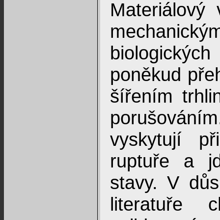
Materiálový
mechanic
biologickýc
poněkud přeh
šířením trhli
porušováním. 
vyskytují p
ruptuře a j
stavy. V dů
literatuře 