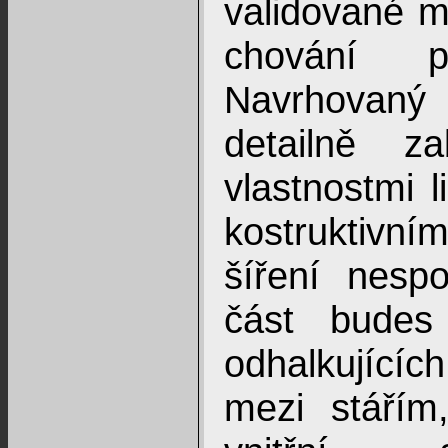
validované 
chování p
Navrhovan
detailně za
vlastnostmi l
kostruktivn
šíření nespoj
část budes
odhalkujícíc
mezi stářím