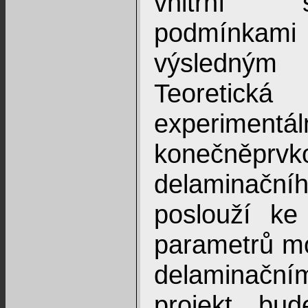
vnitřní s
podmínka
výsledným
Teoretic
experim
konečněp
delaminační
poslouží ke 
parametrů m
delaminační
projekt bud