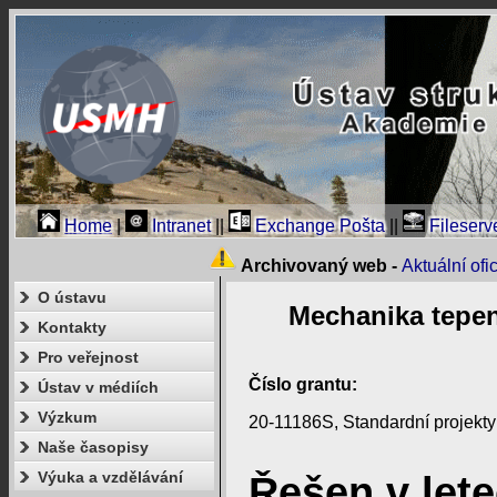
Home
|
Intranet
||
Exchange Pošta
||
Fileserv
Archivovaný web -
Aktuální of
O ústavu
Mechanika tepen
Kontakty
Pro veřejnost
Číslo grantu:
Ústav v médiích
Výzkum
20-11186S, Standardní projekt
Naše časopisy
Výuka a vzdělávání
Řešen v lete