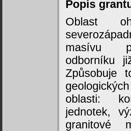
Popis grant
Oblast o
severozápa
masívu př
odborníku ji
Způsobuje t
geologický
oblasti: ko
jednotek, v
granitové m