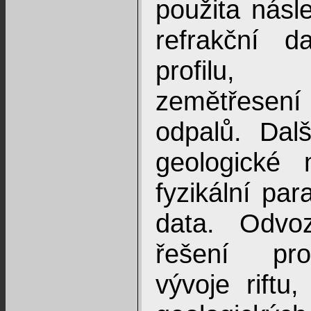
použita násle
refrakční d
profilu, 
zemětřese
odpalů. Dal
geologické 
fyzikální par
data. Odvo
řešení pro
vývoje riftu