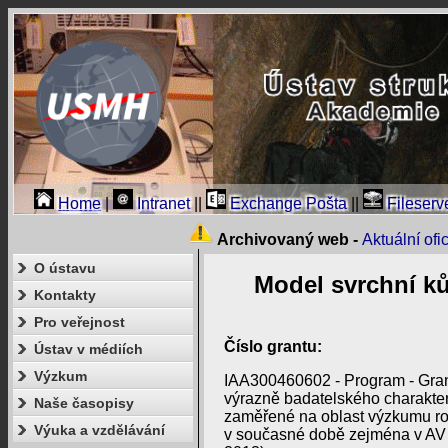
Home
|
Intranet
||
Exchange Pošta
||
Fileserv
Archivovaný web -
Aktuální of
O ústavu
Model svrchní ků
Kontakty
Pro veřejnost
Číslo grantu:
Ústav v médiích
Výzkum
IAA300460602 - Program - Gra
výrazně badatelského charakte
Naše časopisy
zaměřené na oblast výzkumu r
Výuka a vzdělávání
v současné době zejména v AV