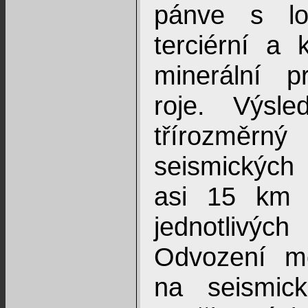
pánve s lo
terciérní a 
minerální 
roje. Výsl
třírozměrn
seismických
asi 15 km 
jednotlivýc
Odvození m
na seismick