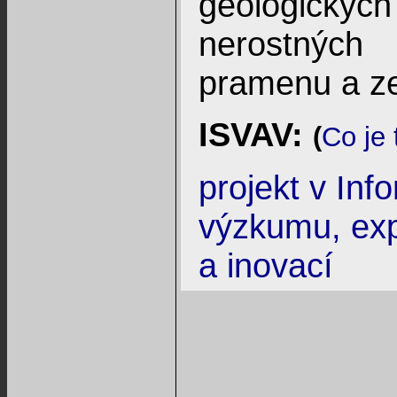
geologických
nerostných 
pramenu a z
ISVAV:
(
Co je 
projekt v In
výzkumu, exp
a inovací