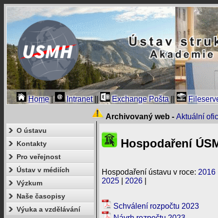
Home
|
Intranet
||
Exchange Pošta
||
Fileserv
Archivovaný web -
Aktuální of
O ústavu
Hospodaření ÚSM
Kontakty
Pro veřejnost
Ústav v médiích
Hospodaření ústavu v roce:
2016
2025
|
2026
|
Výzkum
Naše časopisy
Schválení rozpočtu 2023
Výuka a vzdělávání
Návrh rozpočtu 2023