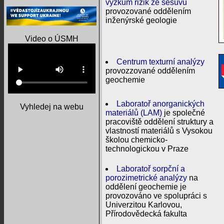
výzkum rizik ze sesuvů
provozované oddělením
inženýrské geologie
Video o ÚSMH
Centrum texturní analýzy
provozzované oddělením
geochemie
Laboratoř anorganických
Vyhledej na webu
materiálů (LAM)
je společné
pracoviště oddělení struktury a
vlastností materiálů s Vysokou
školou chemicko-
technologickou v Praze
Laboratoř sorpční a
porozimetrické analýzy
na
oddělení geochemie je
provozováno ve spolupráci s
Univerzitou Karlovou,
Přírodovědecká fakulta