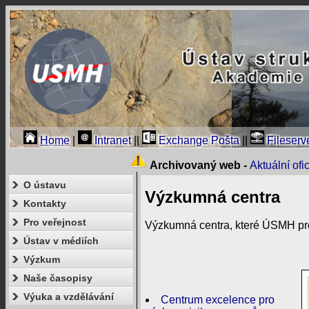
Home
|
Intranet
||
Exchange Pošta
||
Fileserv
Archivovaný web -
Aktuální of
O ústavu
Výzkumná centra
Kontakty
Pro veřejnost
Výzkumná centra, které ÚSMH prov
Ústav v médiích
Výzkum
Naše časopisy
Výuka a vzdělávání
Centrum excelence pro